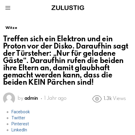
Menu
Witze
Treffen sich ein Elektron und ein
Proton vor der Disko. Daraufhin sagt
der Türsteher: „Nur für geladene
Gäste“. Daraufhin rufen die beiden
ihre Eltern an, damit glaubhaft
gemacht werden kann, dass die
beiden KEIN Pärchen sind!
by
admin
1 Jahr ago
1.3k
Views
Facebook
Twitter
Pinterest
LinkedIn